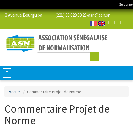
Se conne
Avenue Bourguiba (221) 33 829 58 25/
asn@asn.sn
Rechercher
Formulaire de recherche
Toggle
navigation
Accueil
Commentaire Projet de Norme
Commentaire Projet de
Norme