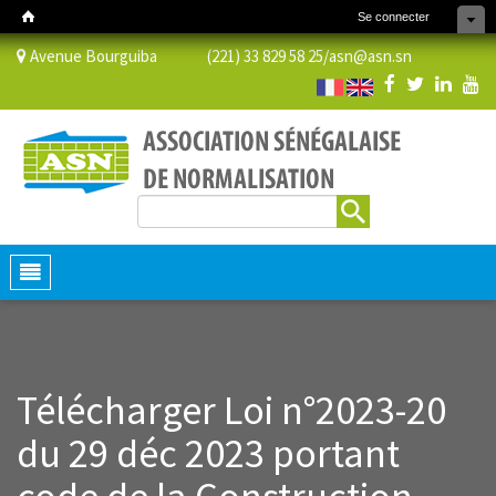
Se connecter
Avenue Bourguiba (221) 33 829 58 25/
asn@asn.sn
Rechercher
Formulaire de recherche
Toggle
navigation
Télécharger Loi n°2023-20
du 29 déc 2023 portant