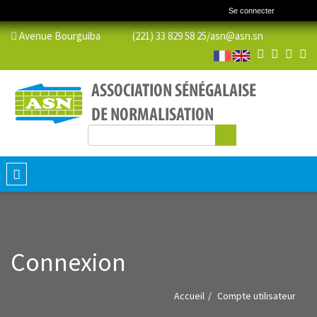
Se connecter
Avenue Bourguiba (221) 33 829 58 25/
asn@asn.sn
Rechercher
Formulaire de recherche
Toggle
navigation
Connexion
Accueil
Compte utilisateur