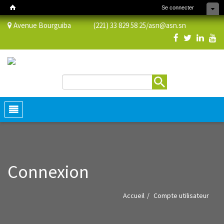
Se connecter
Avenue Bourguiba (221) 33 829 58 25/
asn@asn.sn
Rechercher
Formulaire de recherche
Toggle
navigation
Connexion
Accueil
Compte utilisateur