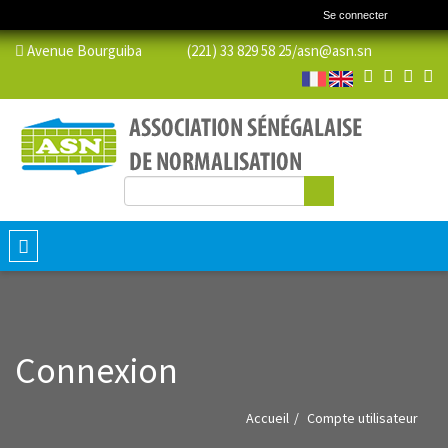
Se connecter
Avenue Bourguiba (221) 33 829 58 25/
asn@asn.sn
Rechercher
Formulaire de recherche
Toggle
navigation
Connexion
Accueil
Compte utilisateur