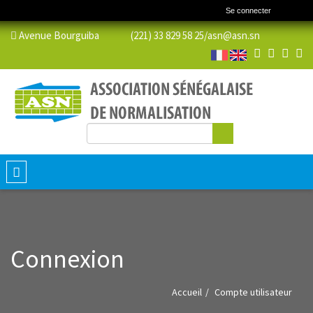
Se connecter
Avenue Bourguiba (221) 33 829 58 25/
asn@asn.sn
Rechercher
Formulaire de recherche
Toggle
navigation
Connexion
Accueil
Compte utilisateur