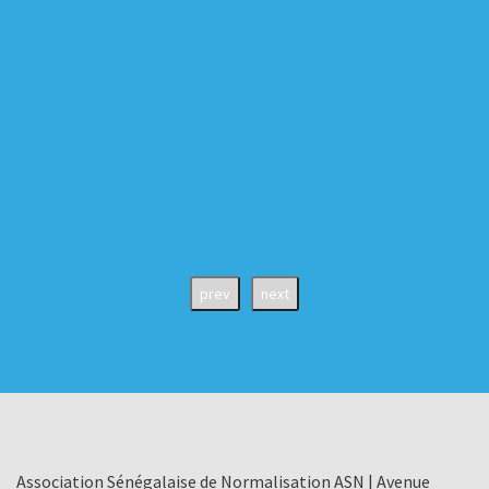
prev
next
Association Sénégalaise de Normalisation ASN | Avenue