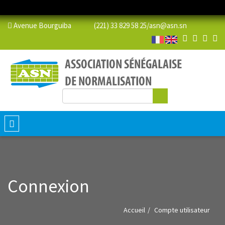
Avenue Bourguiba (221) 33 829 58 25/
asn@asn.sn
Rechercher
Formulaire de recherche
Toggle
navigation
Connexion
Accueil
Compte utilisateur