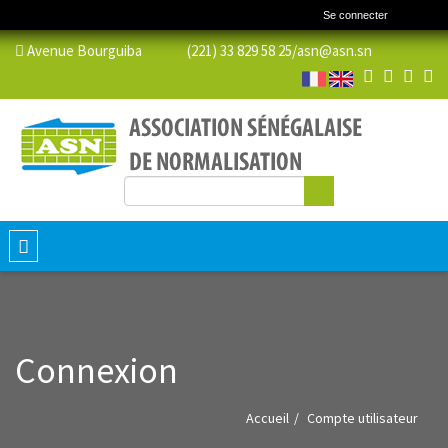
Se connecter
Avenue Bourguiba (221) 33 829 58 25/
asn@asn.sn
Rechercher
Formulaire de recherche
Toggle
navigation
Connexion
Accueil
Compte utilisateur