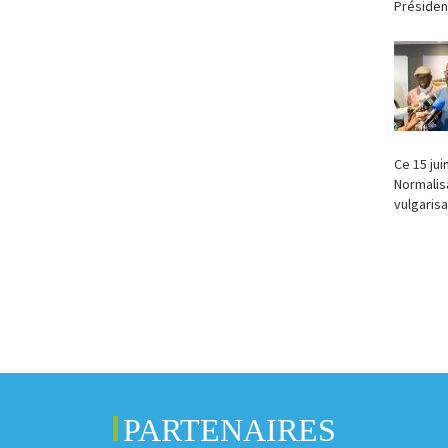
Président
Ce 15 jui
Normalisa
vulgarisa
PARTENAIRES