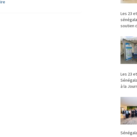
ire
Les 23 et
sénégala
soutien d
‎Les 23 e
Sénégala
à la Jour
Sénégala