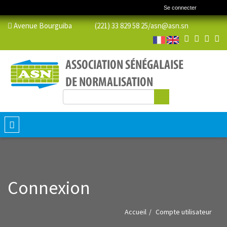
Se connecter
Avenue Bourguiba (221) 33 829 58 25/
asn@asn.sn
Rechercher
Formulaire de recherche
Toggle
navigation
Connexion
Accueil
Compte utilisateur