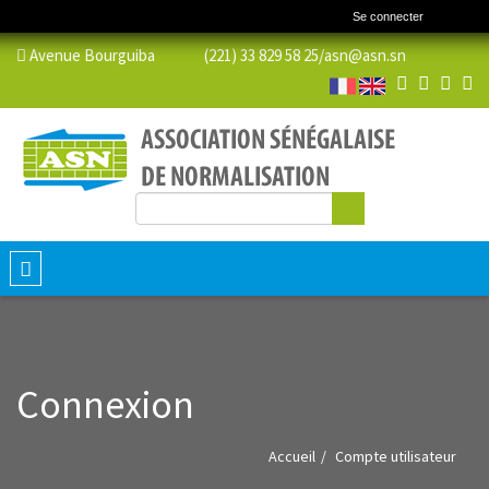
Se connecter
Avenue Bourguiba (221) 33 829 58 25/
asn@asn.sn
Rechercher
Formulaire de recherche
Toggle
navigation
Connexion
Accueil
Compte utilisateur