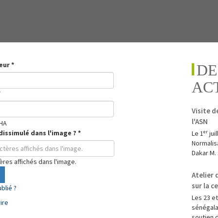
teur
*
DE
AC
*
Visite d
l'ASN
dissimulé dans l'image ?
*
Le 1ᵉʳ ju
Normalisa
Dakar M. 
tères affichés dans l'image.
Atelier
sur la c
blié ?
Les 23 et
ire
sénégala
soutien d