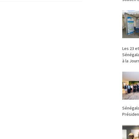
‎Les 23 e
Sénégala
à la Jour
Sénégala
Président