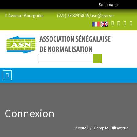
Se connecter
Avenue Bourguiba (221) 33 829 58 25/
asn@asn.sn
Rechercher
Formulaire de recherche
Toggle
navigation
Connexion
Accueil
Compte utilisateur