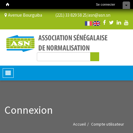
Se connecter
Avenue Bourguiba (221) 33 829 58 25/
asn@asn.sn
Rechercher
Formulaire de recherche
Toggle
navigation
Connexion
Accueil
Compte utilisateur