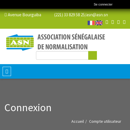
Se connecter
Avenue Bourguiba (221) 33 829 58 25/
asn@asn.sn
Rechercher
Formulaire de recherche
Toggle
navigation
Connexion
Accueil
Compte utilisateur