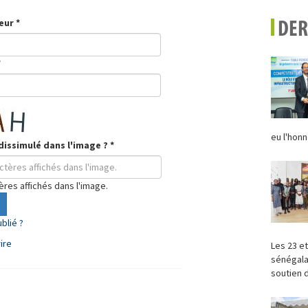
teur
*
DER
*
eu l'honn
dissimulé dans l'image ?
*
tères affichés dans l'image.
blié ?
ire
Les 23 et
sénégala
soutien d