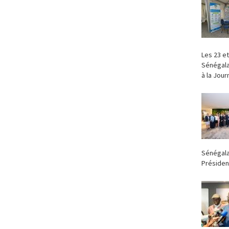
‎Les 23 e
Sénégala
à la Jour
Sénégala
Président