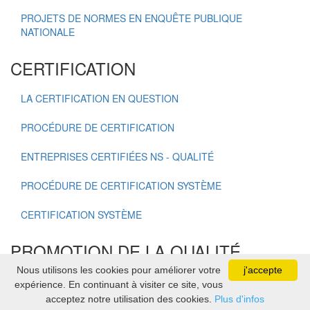
PROJETS DE NORMES EN ENQUÊTE PUBLIQUE
NATIONALE
CERTIFICATION
LA CERTIFICATION EN QUESTION
PROCÉDURE DE CERTIFICATION
ENTREPRISES CERTIFIÉES NS - QUALITÉ
PROCÉDURE DE CERTIFICATION SYSTÈME
CERTIFICATION SYSTÈME
PROMOTION DE LA QUALITÉ
Nous utilisons les cookies pour améliorer votre
j'accepte
OSCAR NATIONAL DE LA QUALITÉ
expérience. En continuant à visiter ce site, vous
acceptez notre utilisation des cookies.
Plus d'infos
Copyright Association Sénégalaise de Normalisation 2021