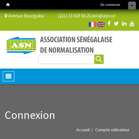
Se connecter
Avenue Bourguiba (221) 33 829 58 25/
asn@asn.sn
Rechercher
Formulaire de recherche
Toggle
navigation
Connexion
Accueil
Compte utilisateur