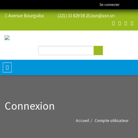
Se connecter
Avenue Bourguiba (221) 33 829 58 25/
asn@asn.sn
Rechercher
Formulaire de recherche
Toggle
navigation
Connexion
Accueil
Compte utilisateur