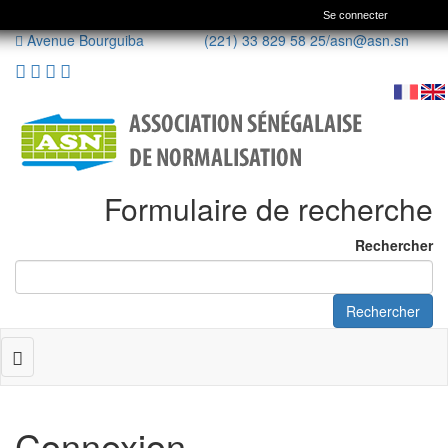
Se connecter
Avenue Bourguiba (221) 33 829 58 25/
asn@asn.sn
Formulaire de recherche
Rechercher
Rechercher
Toggle
navigation
Connexion