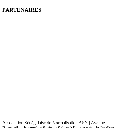
PARTENAIRES
Association Sénégalaise de Normalisation ASN | Avenue
Bourguiba, Immeuble Serigne Saliou Mbacke près de Jet d'eau |