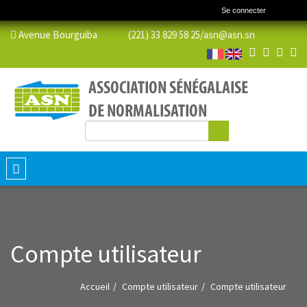
Se connecter
Avenue Bourguiba (221) 33 829 58 25/
asn@asn.sn
Rechercher
Formulaire de recherche
Toggle
navigation
Compte utilisateur
Accueil
Compte utilisateur
Compte utilisateur