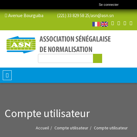
Se connecter
Avenue Bourguiba (221) 33 829 58 25/
asn@asn.sn
Rechercher
Formulaire de recherche
Toggle
navigation
Compte utilisateur
Accueil
Compte utilisateur
Compte utilisateur