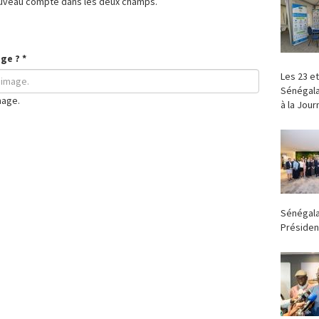
ouveau compte dans les deux champs.
age ?
*
‎Les 23 e
Sénégala
mage.
à la Jour
Sénégala
Président