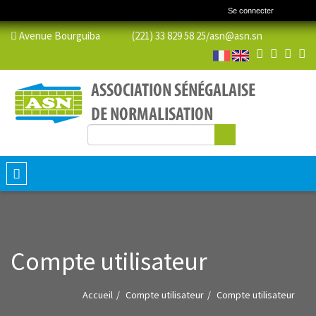
Se connecter
Avenue Bourguiba (221) 33 829 58 25/
asn@asn.sn
Rechercher
Formulaire de recherche
Toggle
navigation
Compte utilisateur
Accueil
Compte utilisateur
Compte utilisateur