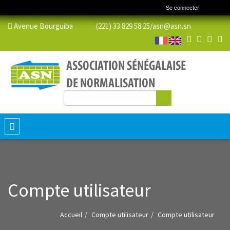
Se connecter
Avenue Bourguiba (221) 33 829 58 25/
asn@asn.sn
Rechercher
Formulaire de recherche
Toggle
navigation
Compte utilisateur
Accueil
Compte utilisateur
Compte utilisateur