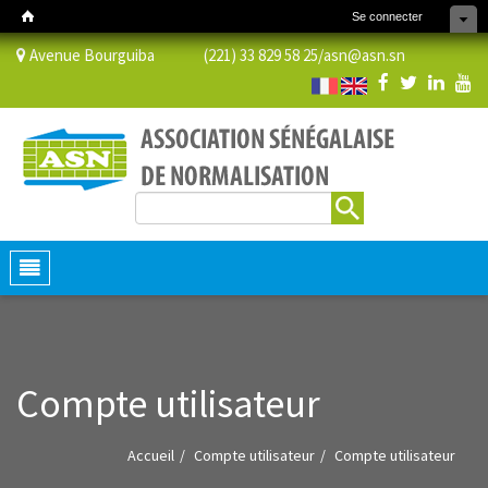
Se connecter
Avenue Bourguiba (221) 33 829 58 25/
asn@asn.sn
Rechercher
Formulaire de recherche
Toggle
navigation
Compte utilisateur
Accueil
Compte utilisateur
Compte utilisateur