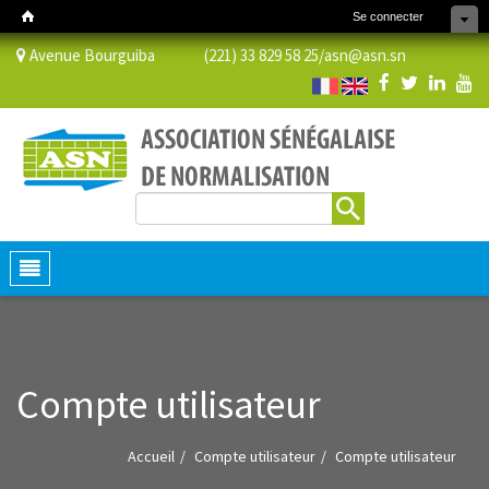
Se connecter
Avenue Bourguiba (221) 33 829 58 25/
asn@asn.sn
Rechercher
Formulaire de recherche
Toggle
navigation
Compte utilisateur
Accueil
Compte utilisateur
Compte utilisateur