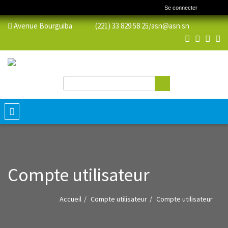
Se connecter
Avenue Bourguiba (221) 33 829 58 25/
asn@asn.sn
Rechercher
Formulaire de recherche
Toggle
navigation
Compte utilisateur
Accueil
Compte utilisateur
Compte utilisateur