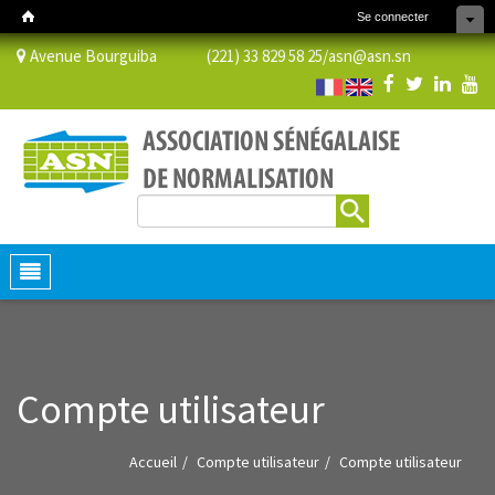
Se connecter
Avenue Bourguiba (221) 33 829 58 25/
asn@asn.sn
Rechercher
Formulaire de recherche
Toggle
navigation
Compte utilisateur
Accueil
Compte utilisateur
Compte utilisateur