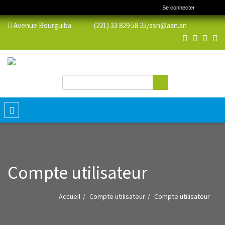
Se connecter
Avenue Bourguiba (221) 33 829 58 25/
asn@asn.sn
Rechercher
Formulaire de recherche
Toggle
navigation
Compte utilisateur
Accueil
Compte utilisateur
Compte utilisateur