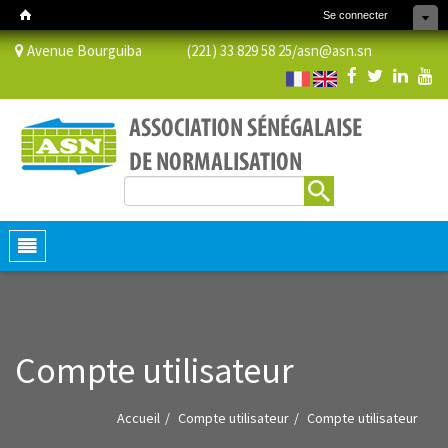
Se connecter
Avenue Bourguiba (221) 33 829 58 25/
asn@asn.sn
Rechercher
Formulaire de recherche
Toggle
navigation
Compte utilisateur
Accueil
Compte utilisateur
Compte utilisateur