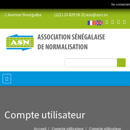
Se connecter
Avenue Bourguiba (221) 33 829 58 25/
asn@asn.sn
Re
Formulaire de
recherche
Toggle
navigation
Compte utilisateur
Accueil
Compte utilisateur
Compte utilisateur