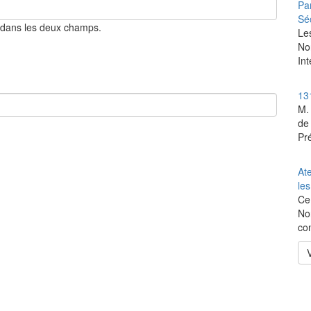
Par
Sé
 dans les deux champs.
‎Le
No
Int
13
M.
de
Pré
At
le
Ce
Nor
co
V