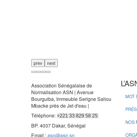
prev
next
L’AS
Association Sénégalaise de
Normalisation ASN | Avenue
MOT 
Bourguiba, Immeuble Serigne Saliou
Mbacke près de Jet d'eau |
PRÉS
Téléphone:
+221 33 829 58 25
NOS 
BP. 4037 Dakar, Sénégal
Email :
asn@asn.sn
ORG