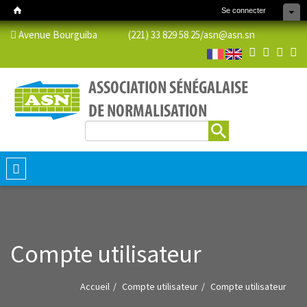
Se connecter
Avenue Bourguiba (221) 33 829 58 25/
asn@asn.sn
Rechercher
Formulaire de recherche
Toggle
navigation
Compte utilisateur
Accueil
Compte utilisateur
Compte utilisateur