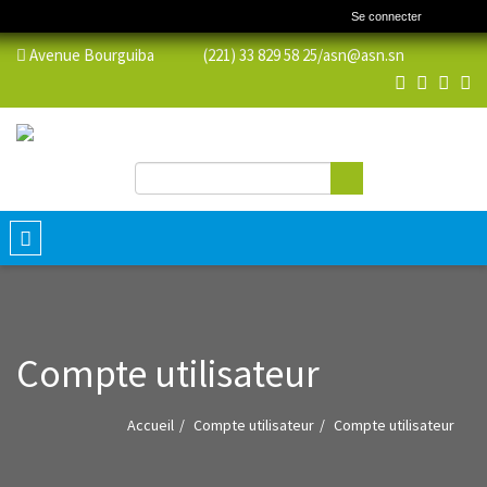
Se connecter
Avenue Bourguiba (221) 33 829 58 25/
asn@asn.sn
Rechercher
Formulaire de recherche
Toggle
navigation
Compte utilisateur
Accueil
Compte utilisateur
Compte utilisateur