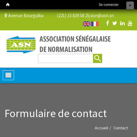
Se connecter
Avenue Bourguiba (221) 33 829 58 25/
asn@asn.sn
Rechercher
Formulaire de recherche
Toggle
navigation
Formulaire de contact
Accueil
Contact