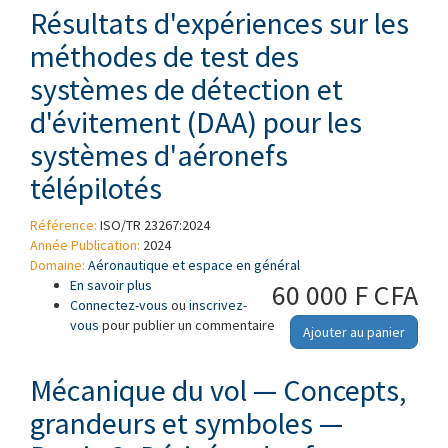
Résultats d'expériences sur les
méthodes de test des
systèmes de détection et
d'évitement (DAA) pour les
systèmes d'aéronefs
télépilotés
Référence:
ISO/TR 23267:2024
Année Publication:
2024
Domaine:
Aéronautique et espace en général
En savoir plus
à propos de Résultats d'expériences sur les
60 000 F CFA
Connectez-vous
méthodes de test des systèmes de détection
ou
inscrivez-
vous
pour publier un commentaire
et d'évitement (DAA) pour les systèmes
Ajouter au panier
d'aéronefs télépilotés
Mécanique du vol — Concepts,
grandeurs et symboles —