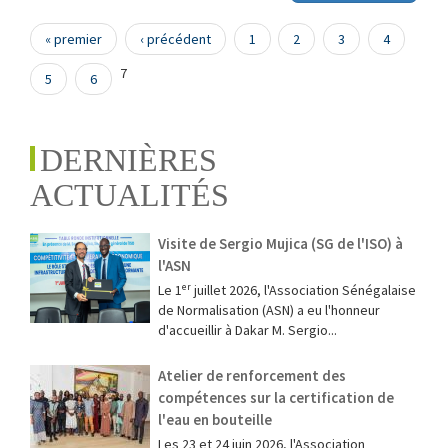
Pages
« premier
‹ précédent
1
2
3
4
7
5
6
DERNIÈRES
ACTUALITÉS
Visite de Sergio Mujica (SG de l'ISO) à
l'ASN
Le 1ᵉʳ juillet 2026, l'Association Sénégalaise
de Normalisation (ASN) a eu l'honneur
d'accueillir à Dakar M. Sergio...
Atelier de renforcement des
compétences sur la certification de
l'eau en bouteille
Les 23 et 24 juin 2026, l'Association