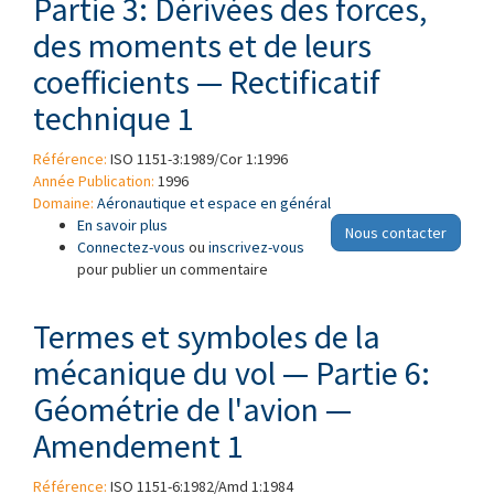
Partie 3: Dérivées des forces,
des moments et de leurs
coefficients — Rectificatif
technique 1
Référence:
ISO 1151-3:1989/Cor 1:1996
Année Publication:
1996
Domaine:
Aéronautique et espace en général
En savoir plus
à propos de Mécanique du vol — Concepts,
Nous contacter
Connectez-vous
grandeurs et symboles — Partie 3: Dérivées
ou
inscrivez-vous
pour publier un commentaire
des forces, des moments et de leurs
coefficients — Rectificatif technique 1
Termes et symboles de la
mécanique du vol — Partie 6:
Géométrie de l'avion —
Amendement 1
Référence:
ISO 1151-6:1982/Amd 1:1984