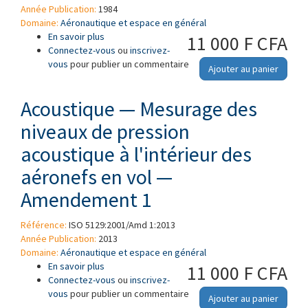
Année Publication:
1984
Domaine:
Aéronautique et espace en général
En savoir plus
à propos de Termes et symboles de la
11 000 F CFA
Connectez-vous
mécanique du vol — Partie 6: Géométrie de
ou
inscrivez-
vous
pour publier un commentaire
l'avion — Amendement 1
Ajouter au panier
Acoustique — Mesurage des
niveaux de pression
acoustique à l'intérieur des
aéronefs en vol —
Amendement 1
Référence:
ISO 5129:2001/Amd 1:2013
Année Publication:
2013
Domaine:
Aéronautique et espace en général
En savoir plus
à propos de Acoustique — Mesurage des
11 000 F CFA
Connectez-vous
niveaux de pression acoustique à l'intérieur
ou
inscrivez-
vous
pour publier un commentaire
des aéronefs en vol — Amendement 1
Ajouter au panier