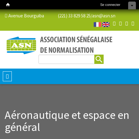
Se connecter
Avenue Bourguiba (221) 33 829 58 25/
asn@asn.sn
Rechercher
Formulaire de recherche
Toggle
navigation
Aéronautique et espace en
général