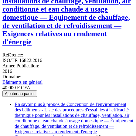
installations de chauffage, ventilation, air
conditionné et eau chaude à usage
domestique — Équipement de chauffage,
de ventilation et de refroidissement —
Exigences relatives au rendement
d'énergie
Référence:
ISO/TR 16822:2016
Année Publication:
2016
Domaine:
Bâtiments en général
40 000 F CFA
Ajouter au panier
En savoir plus
à propos de Conception de l'environnement
des bâtiments - Liste des procédures d'essai liés à l'efficacité
thermique pour les installations de chauffage, ventilation, air
conditionné et eau chaude à usage domestique — Équipement
de chauffage, de ventilation et de refroidissement —
Exigences relatives au rendement d'énergie