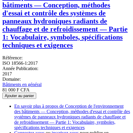
bâtiments — Conception, méthodes
d'essai et contrôle des systèmes de
panneaux hydroniques radiants de
chauffage et de refroidissement — Partie
1: Vocabulaire, symboles, spécifications
techniques et exigences
Référence:
ISO 18566-1:2017
Année Publication:
2017
Domaine:
Bâtiments en général
81 000 F CFA
Ajouter au panier
En savoir plus
à propos de Conception de l'environnement
des bâtiments — Conception, méthodes d'essai et contrôle des
systèmes de panneaux hydroniques radiants de chauffage et
de refroidissement — Partie 1: Vocabulaire, symboles,
spécifications techniques et exigences
Connectez-vous
ou
inscrivez-vous
pour publier un