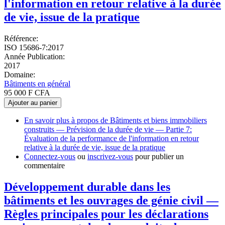
l'information en retour relative à la durée
de vie, issue de la pratique
Référence:
ISO 15686-7:2017
Année Publication:
2017
Domaine:
Bâtiments en général
95 000 F CFA
Ajouter au panier
En savoir plus
à propos de Bâtiments et biens immobiliers
construits — Prévision de la durée de vie — Partie 7:
Évaluation de la performance de l'information en retour
relative à la durée de vie, issue de la pratique
Connectez-vous
ou
inscrivez-vous
pour publier un
commentaire
Développement durable dans les
bâtiments et les ouvrages de génie civil —
Règles principales pour les déclarations