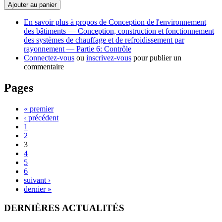
Ajouter au panier
En savoir plus
à propos de Conception de l'environnement
des bâtiments — Conception, construction et fonctionnement
des systèmes de chauffage et de refroidissement par
rayonnement — Partie 6: Contrôle
Connectez-vous
ou
inscrivez-vous
pour publier un
commentaire
Pages
« premier
‹ précédent
1
2
3
4
5
6
suivant ›
dernier »
DERNIÈRES ACTUALITÉS