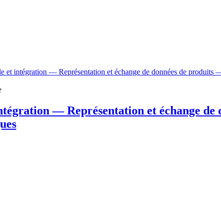
le et intégration — Représentation et échange de données de produits —
e
intégration — Représentation et échange de 
ques