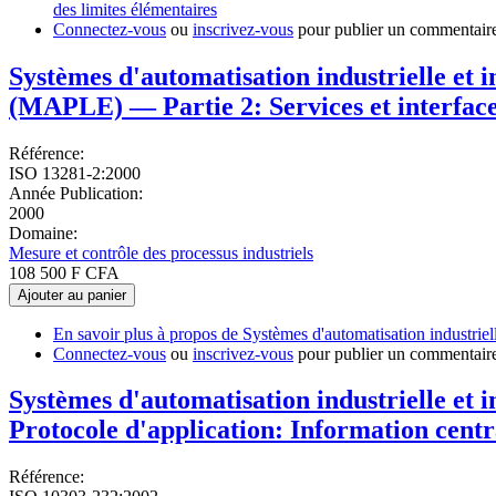
des limites élémentaires
Connectez-vous
ou
inscrivez-vous
pour publier un commentair
Systèmes d'automatisation industrielle et
(MAPLE) — Partie 2: Services et interfac
Référence:
ISO 13281-2:2000
Année Publication:
2000
Domaine:
Mesure et contrôle des processus industriels
108 500 F CFA
Ajouter au panier
En savoir plus
à propos de Systèmes d'automatisation industrie
Connectez-vous
ou
inscrivez-vous
pour publier un commentair
Systèmes d'automatisation industrielle et 
Protocole d'application: Information cent
Référence: