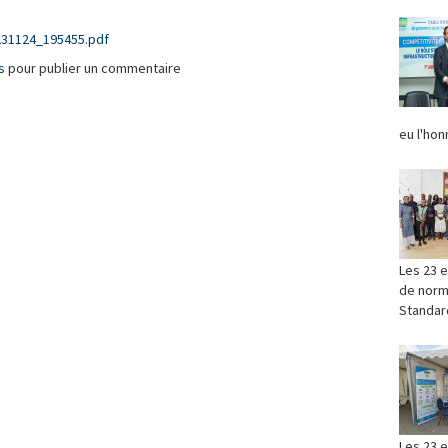
231124_195455.pdf
s
pour publier un commentaire
eu l'hon
Les 23 e
de norma
Standard
‎Les 23 