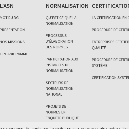
L’ASN
NORMALISATION
CERTIFICATIO
MOT DU DG
QU’EST CE QUE LA
LA CERTIFICATION EN
NORMALISATION
PRÉSENTATION
PROCÉDURE DE CERTI
PROCESSUS
D’ÉLABORATION
NOS MISSIONS
ENTREPRISES CERTIFIÉ
DES NORMES
QUALITÉ
ORGANIGRAMME
PARTICIPATION AUX
PROCÉDURE DE CERTI
INSTANCES DE
SYSTÈME
NORMALISATION
CERTIFICATION SYST
SECTEURS DE
NORMALISATION
NATIONAL
PROJETS DE
NORMES EN
ENQUÊTE PUBLIQUE
NATIONALE
e expérience. En continuant à visiter ce site, vous acceptez notre utili