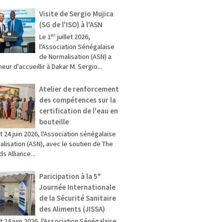
Visite de Sergio Mujica
(SG de l'ISO) à l'ASN
Le 1ᵉʳ juillet 2026,
l'Association Sénégalaise
de Normalisation (ASN) a
neur d'accueillir à Dakar M. Sergio...
Atelier de renforcement
des compétences sur la
certification de l'eau en
bouteille
t 24 juin 2026, l'Association sénégalaise
lisation (ASN), avec le soutien de The
s Alliance...
Paricipation à la 5ᵉ
Journée Internationale
de la Sécurité Sanitaire
des Aliments (JISSA)
et 24 juin 2026, l'Association Sénégalaise