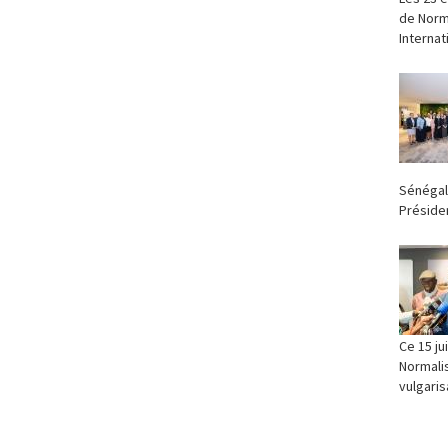
de Norma
Internat
Sénégal
Présiden
Ce 15 ju
Normalis
vulgaris