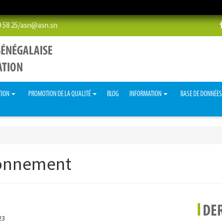
58 25/
asn@asn.sn
TION
PROMOTION DE LA QUALITÉ
BLOG
INFORMATION
BASE DE DONNÉE
ronnement
DER
23