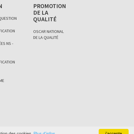
N
PROMOTION
DE LA
QUALITÉ
 QUESTION
FICATION
OSCAR NATIONAL
DE LA QUALITÉ
ES NS -
FICATION
ÈME
sation des cookies.
Plus d'infos
j'accepte