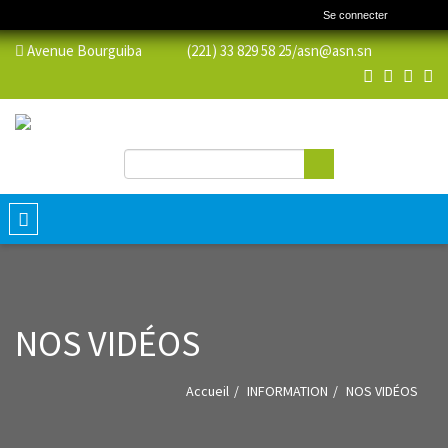
Se connecter
Avenue Bourguiba (221) 33 829 58 25/
asn@asn.sn
Rechercher
Formulaire de recherche
Toggle
navigation
NOS VIDÉOS
Accueil
INFORMATION
NOS VIDÉOS