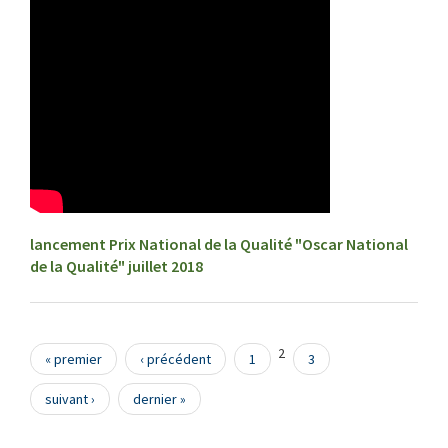
lancement Prix National de la Qualité "Oscar National
de la Qualité" juillet 2018
Pages
2
« premier
‹ précédent
1
3
suivant ›
dernier »