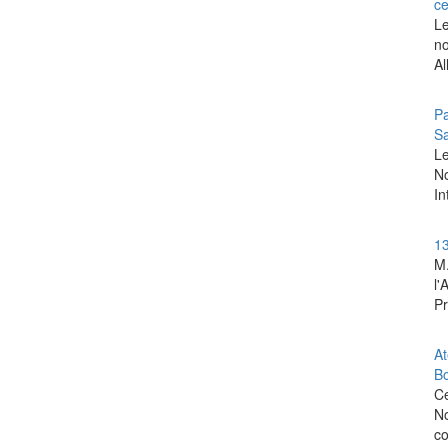
ce
Le
no
Al
Pa
Sa
‎L
No
In
13
M.
l'
Pr
At
B
Ce
No
co