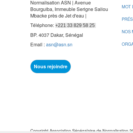
Normalisation ASN | Avenue
MOT 
Bourguiba, Immeuble Serigne Saliou
Mbacke près de Jet d'eau |
PRÉS
Téléphone:
+221 33 829 58 25
NOS 
BP. 4037 Dakar, Sénégal
Email :
asn@asn.sn
ORG
Nous rejoindre
Copyright Association Sénégalaise de Normalisation 