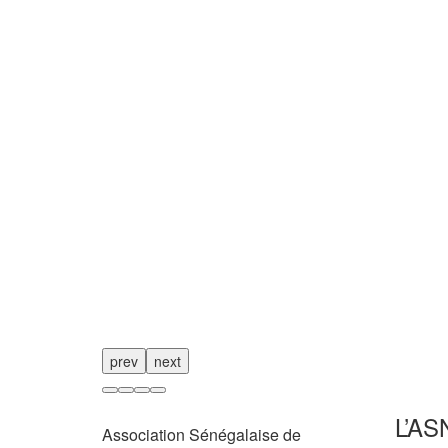
prev
next
L’AS
Association Sénégalaise de