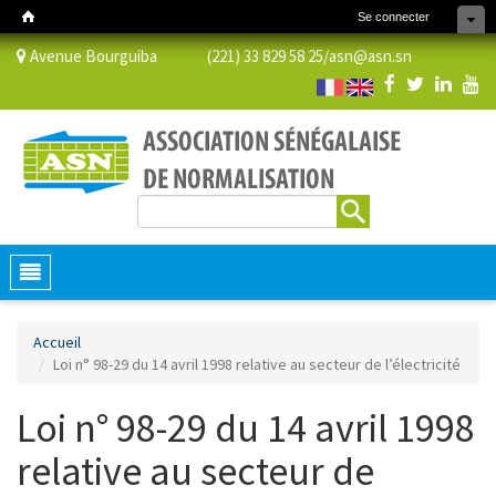
Se connecter
Avenue Bourguiba (221) 33 829 58 25/
asn@asn.sn
Rechercher
Formulaire de recherche
Toggle
navigation
Accueil
Loi n° 98-29 du 14 avril 1998 relative au secteur de l’électricité
Loi n° 98-29 du 14 avril 1998
relative au secteur de