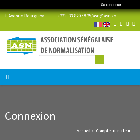
Se connecter
Avenue Bourguiba (221) 33 829 58 25/
asn@asn.sn
Rechercher
Formulaire de recherche
Toggle
navigation
Connexion
Accueil
Compte utilisateur