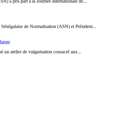
N) a pris part à la Journée Internationale de...
Sénégalaise de Normalisation (ASN) et Président...
idange
 un atelier de vulgarisation consacré aux...