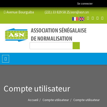
Se connecter
Avenue Bourguiba (221) 33 829 58 25/
asn@asn.sn
Rechercher
Formulaire de recherche
Toggle
navigation
Compte utilisateur
Accueil
Compte utilisateur
Compte utilisateur