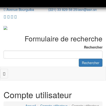
Avenue Bourguiba (221) 33 829 58 25/
asn@asn.sn
Formulaire de recherche
Rechercher
Rechercher
Toggle
navigation
Compte utilisateur
Accueil
Compte utilisateur
Compte utilisateur