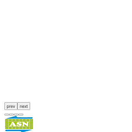
prev
next