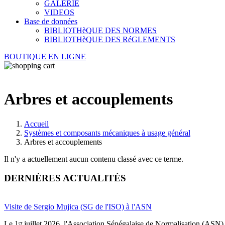
GALERIE
VIDEOS
Base de données
BIBLIOTHèQUE DES NORMES
BIBLIOTHèQUE DES RéGLEMENTS
BOUTIQUE EN LIGNE
Arbres et accouplements
Accueil
Systèmes et composants mécaniques à usage général
Arbres et accouplements
Il n'y a actuellement aucun contenu classé avec ce terme.
DERNIÈRES ACTUALITÉS
Visite de Sergio Mujica (SG de l'ISO) à l'ASN
Le 1ᵉʳ juillet 2026, l'Association Sénégalaise de Normalisation (ASN) 