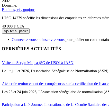
2002
Domaine:
Boulons, vis, goujons
L'ISO 14279 spécifie les dimensions des empreintes cruciformes métri
40 000 F CFA
Ajouter au panier
Connectez-vous
ou
inscrivez-vous
pour publier un commentair
DERNIÈRES ACTUALITÉS
Visite de Sergio Mujica (SG de l'ISO) à l'ASN
Le 1ᵉʳ juillet 2026, l'Association Sénégalaise de Normalisation (ASN) 
Atelier de renforcement des compétences sur la certification de l'eau e
Les 23 et 24 juin 2026, l'Association sénégalaise de normalisation (A
Paricipation à la 5ᵉ Journée Internationale de la Sécurité Sanitaire de